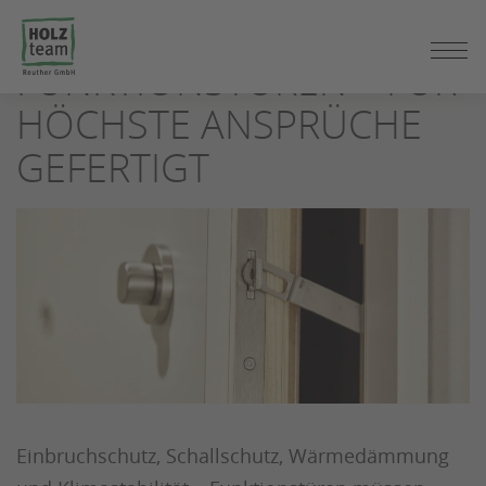
ZUM
SEITENINHALT
FUNKTIONSTÜREN – FÜR
SPRINGEN
HÖCHSTE ANSPRÜCHE
GEFERTIGT
Einbruchschutz, Schallschutz, Wärmedämmung