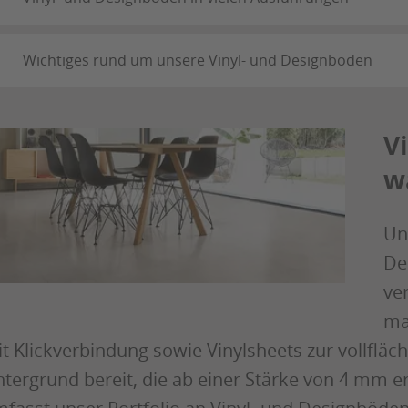
Wichtiges rund um unsere Vinyl- und Designböden
V
w
Un
De
ve
ma
t Klickverbindung sowie Vinylsheets zur vollflä
tergrund bereit, die ab einer Stärke von 4 mm er