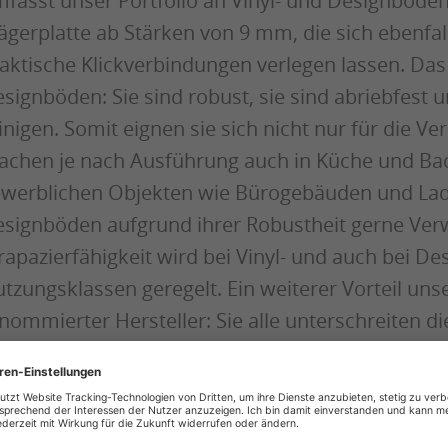
fasst unser Portfolio an Vinyl- und Designböden
ägerplatte ab Stärken von 9 mm, die sich ebenfal
aktische Klickverbindungen verlegen lassen. Das
signböden: Sie sind robust, sie sind abriebfest u
inigen. Somit eignen sie sich nicht nur für die 
chen je nach Ausführung auch in Küche und Bad 
werblichen Objekten wie Bürogebäuden und Lade
signböden aufgrund ihrer Robustheit gerne Ver
rapazierfähigkeit wird bei Vinyl- und auch bei D
tzungsklassen geregelt. Ein weiterer Vorteil un
nommierter Hersteller: Sie alle unterschreiten d
r zulässigen VOC-Emissionsbegrenzung und sind
alitätszertifikaten ausgestattet.