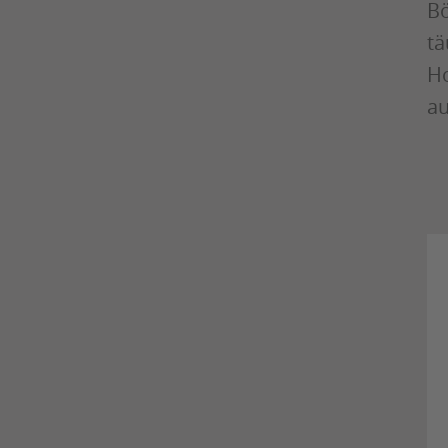
Bö
tä
Ho
au