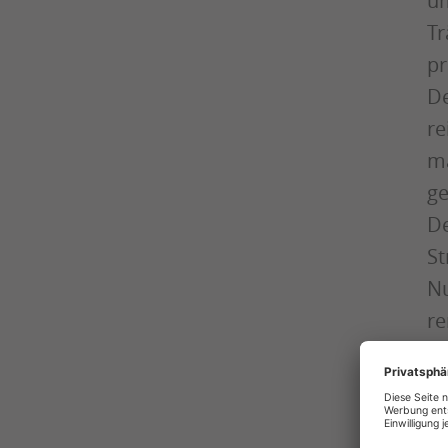
um
Tr
pr
De
re
ma
ge
De
St
Nu
re
de
Qu