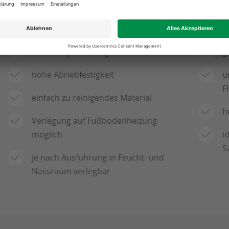
DIE VORTEILE EINES VINYL- O
sehr strapazierfähig und robust
g
hohe Abriebfestigkeit
u
F
einfach zu reinigendes Material
h
Verlegung auf Fußbodenheizung
möglich
i
S
je nach Ausführung in Feucht- und
Nassraum verlegbar