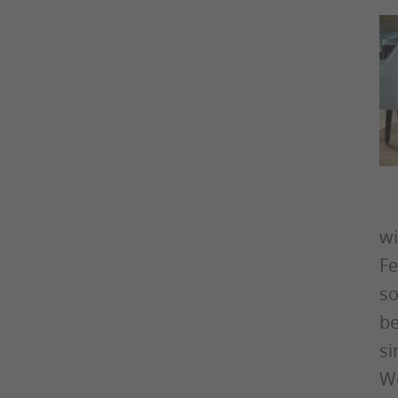
wi
Fe
so
be
si
Wo